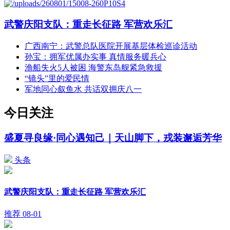
武警庆阳支队：重走长征路 军营欢乐汇
广西南宁：武警总队医院开展基层体检巡诊活动
孙宝：拥军优属办实事 真情服务暖兵心
渔船失火5人被困 海警东岛舰紧急救援
“镜头”里的爱民情
军地同心叙鱼水 共话双拥庆八一
今日关注
盛夏寻良缘·同心遇知己｜天山脚下，戎装邂逅芳华
头条
武警庆阳支队：重走长征路 军营欢乐汇
推荐
08-01