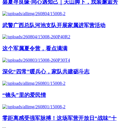
盛夏寻良缘·同心遇知己｜天山脚下，戎装邂逅芳
武警广西总队河池支队开展家属进军营活动
这个军属夏令营，看点满满
深化“四常”暖兵心，家队共建砺斗志
“镜头”里的爱民情
零距离感受强军脉搏！这场军营开放日“战味”十