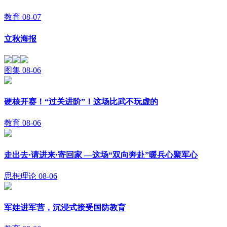
教育
08-07
立秋海报
图集
08-06
硬核开赛！“过关进阶”！这场比武不玩虚的
教育
08-06
走出去·请进来·寄回家 —这场“双向奔赴”暖兵心聚军心
思想理论
08-06
军娃进军营，沉浸式接受国防教育